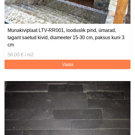
Munakiviplaat LTV-RR001, looduslik pind, ümarad,
tagant saetud kivid, diameeter 15-30 cm, paksus kuni 3
cm
56.00 € / m2
Vaata