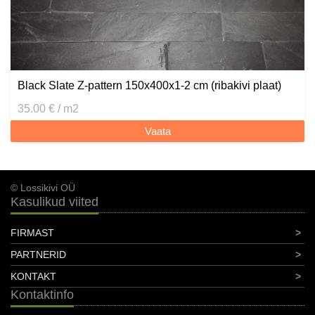
Black Slate Z-pattern 150x400x1-2 cm (ribakivi plaat)
35.00 € / m2
Vaata
© Lossikivi OÜ
Kasulikud viited
FIRMAST
PARTNERID
KONTAKT
Kontaktinfo