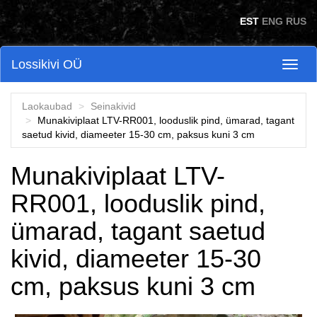
Skip to main content
EST
ENG
RUS
Lossikivi OÜ
Toggl
naviga
Laokaubad
Seinakivid
Munakiviplaat LTV-RR001, looduslik pind, ümarad, tagant
saetud kivid, diameeter 15-30 cm, paksus kuni 3 cm
Munakiviplaat LTV-
RR001, looduslik pind,
ümarad, tagant saetud
kivid, diameeter 15-30
cm, paksus kuni 3 cm