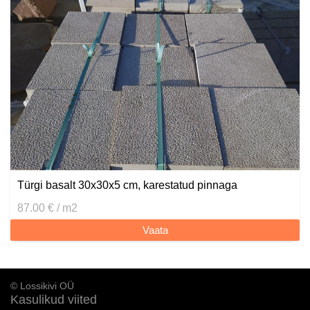
Türgi basalt 30x30x5 cm, karestatud pinnaga
87.00 € / m2
Vaata
© Lossikivi OÜ
Kasulikud viited