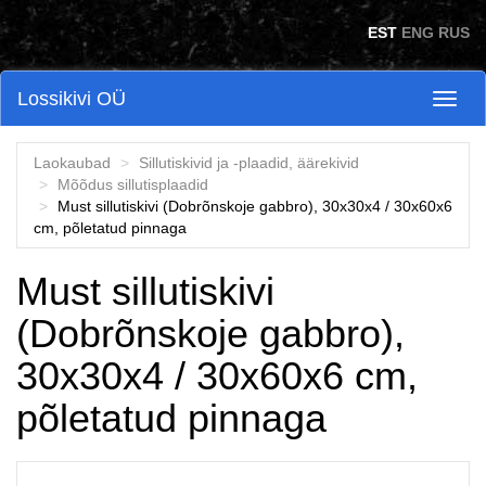
Skip to main content
EST
ENG
RUS
Lossikivi OÜ
Toggl
naviga
Laokaubad
Sillutiskivid ja -plaadid, äärekivid
Mõõdus sillutisplaadid
Must sillutiskivi (Dobrõnskoje gabbro), 30x30x4 / 30x60x6
cm, põletatud pinnaga
Must sillutiskivi
(Dobrõnskoje gabbro),
30x30x4 / 30x60x6 cm,
põletatud pinnaga