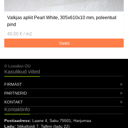
Valkjas apliit Pearl White, 305x610x10 mm, poleeritud
pind
40.00 € / m2
Vaata
© Lossikivi OÜ
Kasulikud viited
FIRMAST
PARTNERID
KONTAKT
Kontaktinfo
Postiaadress:
Laane 4, Saku 75501, Harjumaa
Ladu:
Silikaltsiidi 7, Tallinn (ladu 22)