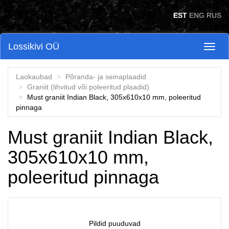
Skip to main content
EST
ENG
RUS
Lossikivi OÜ
Toggl
naviga
Laokaubad
Põranda- ja seinaplaadid
Graniit (lihvitud või poleeritud plaadid)
Must graniit Indian Black, 305x610x10 mm, poleeritud
pinnaga
Must graniit Indian Black,
305x610x10 mm,
poleeritud pinnaga
Pildid puuduvad